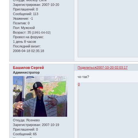
Откуда:
Москоу Сити
Зарегистрирован
: 2007-10-20
Приглашений:
0
Сообщений:
113
Уважение:
-1
Позитив:
0
Пол:
Мужской
Возраст:
35
[1991-04-02]
Провел на форуме:
1 день 8 часов
Последний визит:
2008-04-18 02:35:18
Башилов Сергей
Поделиться
2007-10-20 02:03:17
Администратор
чо так?
0
Откуда:
Ясенево
Зарегистрирован
: 2007-10-19
Приглашений:
0
Сообщений:
65