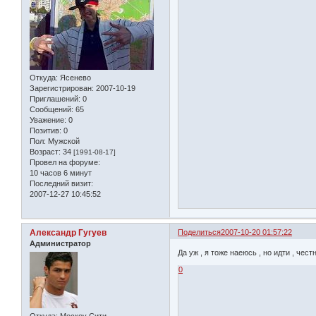
Откуда:
Ясенево
Зарегистрирован
: 2007-10-19
Приглашений:
0
Сообщений:
65
Уважение:
0
Позитив:
0
Пол:
Мужской
Возраст:
34
[1991-08-17]
Провел на форуме:
10 часов 6 минут
Последний визит:
2007-12-27 10:45:52
Александр Гугуев
Поделиться
2007-10-20 01:57:22
Администратор
Да уж , я тоже наеюсь , но идти , честно 
0