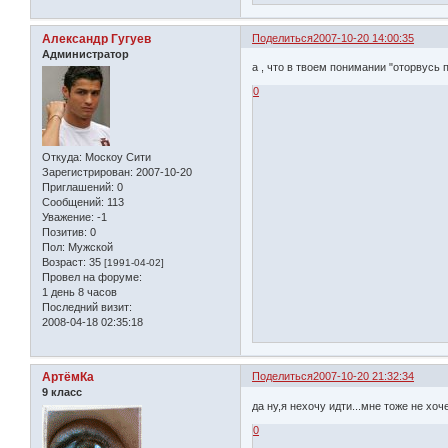
Александр Гугуев
Поделиться
2007-10-20 14:00:35
Администратор
а , что в твоем понимании "оторвусь 
0
Откуда:
Москоу Сити
Зарегистрирован
: 2007-10-20
Приглашений:
0
Сообщений:
113
Уважение:
-1
Позитив:
0
Пол:
Мужской
Возраст:
35
[1991-04-02]
Провел на форуме:
1 день 8 часов
Последний визит:
2008-04-18 02:35:18
АртёмКа
Поделиться
2007-10-20 21:32:34
9 класс
да ну,я нехочу идти...мне тоже не хоч
0