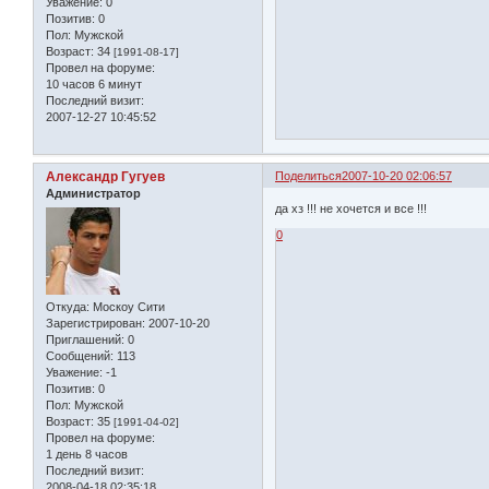
Уважение:
0
Позитив:
0
Пол:
Мужской
Возраст:
34
[1991-08-17]
Провел на форуме:
10 часов 6 минут
Последний визит:
2007-12-27 10:45:52
Александр Гугуев
Поделиться
2007-10-20 02:06:57
Администратор
да хз !!! не хочется и все !!!
0
Откуда:
Москоу Сити
Зарегистрирован
: 2007-10-20
Приглашений:
0
Сообщений:
113
Уважение:
-1
Позитив:
0
Пол:
Мужской
Возраст:
35
[1991-04-02]
Провел на форуме:
1 день 8 часов
Последний визит:
2008-04-18 02:35:18