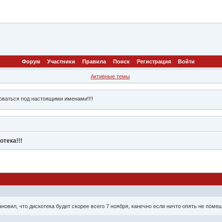
Форум
Участники
Правила
Поиск
Регистрация
Войти
Активные темы
ваться под настоящими именами!!!!
отека!!!
овил, что дискотека будет скорее всего 7 ноября, канечно если ничто опять не помеш