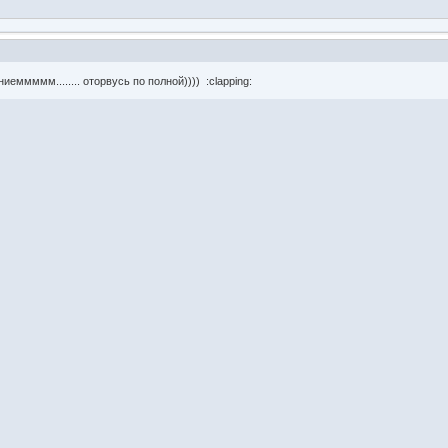
еммммм........ оторвусь по полной)))) :clapping: