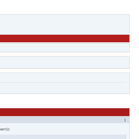
1
ает)))