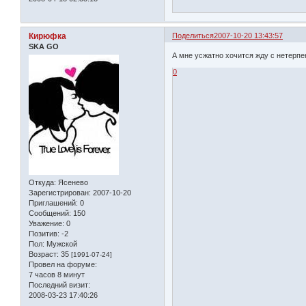
Кирюфка
Поделиться
2007-10-20 13:43:57
SKA GO
А мне усжатно хочится жду с нетерпени
0
Откуда:
Ясенево
Зарегистрирован
: 2007-10-20
Приглашений:
0
Сообщений:
150
Уважение:
0
Позитив:
-2
Пол:
Мужской
Возраст:
35
[1991-07-24]
Провел на форуме:
7 часов 8 минут
Последний визит:
2008-03-23 17:40:26