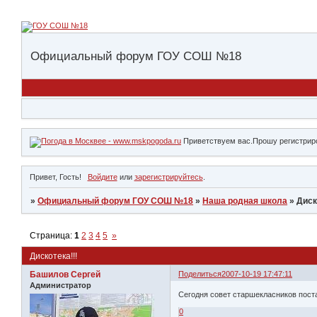
Официальный форум ГОУ СОШ №18
Приветствуем вас.Прошу регистриро
Привет, Гость!
Войдите
или
зарегистрируйтесь
.
»
Официальный форум ГОУ СОШ №18
»
Наша родная школа
»
Диск
Страница:
1
2
3
4
5
»
Дискотека!!!
Башилов Сергей
Поделиться
2007-10-19 17:47:11
Администратор
Сегодня совет старшекласников постан
0