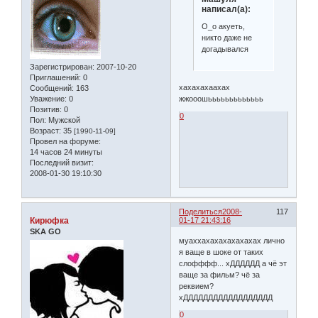
написал(а):
О_о акуеть,
никто даже не
догадывался
Зарегистрирован
: 2007-10-20
Приглашений:
0
хахахахаахах
Сообщений:
163
Уважение:
0
жжооошььььььььььььь
Позитив:
0
0
Пол:
Мужской
Возраст:
35
[1990-11-09]
Провел на форуме:
14 часов 24 минуты
Последний визит:
2008-01-30 19:10:30
Поделиться
2008-
117
Кирюфка
01-17 21:43:16
SKA GO
муаххахахахахахахах лично
я ваще в шоке от таких
слофффф... хДДДДДД а чё эт
ваще за фильм? чё за
реквием?
хДДДДДДДДДДДДДДДДДД
0