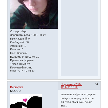
Откуда:
Марс
Зарегистрирован
: 2007-11-27
Приглашений:
0
Сообщений:
36
Уважение:
-1
Позитив:
0
Пол:
Женский
Возраст:
34
[1992-07-01]
Провел на форуме:
4 часа 18 минут
Последний визит:
2008-05-31 12:09:17
Поделиться
2007-
94
Кирюфка
12-17 23:01:06
SKA GO
аааааааа а фразы я туда не
пойду там морду набьют и
т.п. типо обычные? вечно
так....