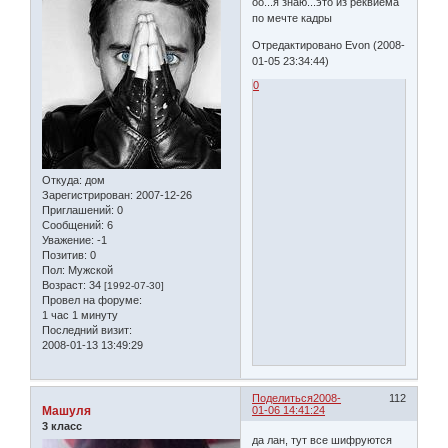
оо...я знаю...это из реквиема
по мечте кадры
Отредактировано Evon (2008-
01-05 23:34:44)
0
Откуда:
дом
Зарегистрирован
: 2007-12-26
Приглашений:
0
Сообщений:
6
Уважение:
-1
Позитив:
0
Пол:
Мужской
Возраст:
34
[1992-07-30]
Провел на форуме:
1 час 1 минуту
Последний визит:
2008-01-13 13:49:29
Поделиться
2008-
112
Машуля
01-06 14:41:24
3 класс
да лан, тут все шифруются