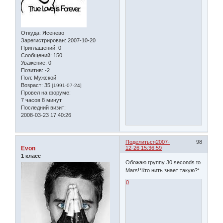
Откуда:
Ясенево
Зарегистрирован
: 2007-10-20
Приглашений:
0
Сообщений:
150
Уважение:
0
Позитив:
-2
Пол:
Мужской
Возраст:
35
[1991-07-24]
Провел на форуме:
7 часов 8 минут
Последний визит:
2008-03-23 17:40:26
Поделиться
2007-
98
Evon
12-26 15:36:59
1 класс
Обожаю группу 30 seconds to
Mars!*Кто нить знает такую?*
0