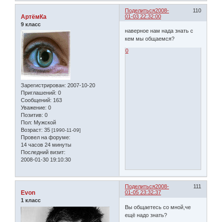
Поделиться
2008-
110
АртёмКа
01-03 22:32:00
9 класс
наверное нам нада знать с
кем мы общаемся?
0
Зарегистрирован
: 2007-10-20
Приглашений:
0
Сообщений:
163
Уважение:
0
Позитив:
0
Пол:
Мужской
Возраст:
35
[1990-11-09]
Провел на форуме:
14 часов 24 минуты
Последний визит:
2008-01-30 19:10:30
Поделиться
2008-
111
Evon
01-05 23:32:37
1 класс
Вы общаетесь со мной,че
ещё надо знать?