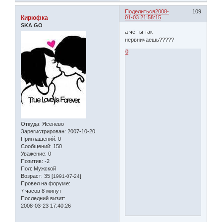
Поделиться
2008-
109
Кирюфка
01-03 21:58:15
SKA GO
а чё ты так
нервничаешь?????
0
Откуда:
Ясенево
Зарегистрирован
: 2007-10-20
Приглашений:
0
Сообщений:
150
Уважение:
0
Позитив:
-2
Пол:
Мужской
Возраст:
35
[1991-07-24]
Провел на форуме:
7 часов 8 минут
Последний визит:
2008-03-23 17:40:26