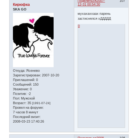
Поделиться
2007-
107
Кирюфка
12-31 00:54:30
SKA GO
мухахаххаах парень
застиснялся хДДДДД
0
Откуда:
Ясенево
Зарегистрирован
: 2007-10-20
Приглашений:
0
Сообщений:
150
Уважение:
0
Позитив:
-2
Пол:
Мужской
Возраст:
35
[1991-07-24]
Провел на форуме:
7 часов 8 минут
Последний визит:
2008-03-23 17:40:26