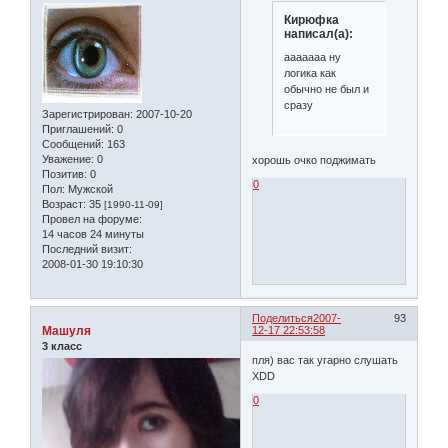
Кирюфка
написал(а):
ааааааа ну
логика как
обычно не был и
сразу
Зарегистрирован
: 2007-10-20
Приглашений:
0
Сообщений:
163
Уважение:
0
хорошь очко поджимать
Позитив:
0
0
Пол:
Мужской
Возраст:
35
[1990-11-09]
Провел на форуме:
14 часов 24 минуты
Последний визит:
2008-01-30 19:10:30
Поделиться
2007-
93
Машуля
12-17 22:53:58
3 класс
пля) вас так угарно слушать
XDD
0