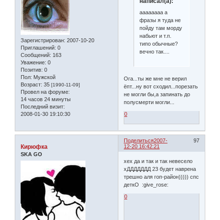
написал(а):
аааааааа а
фразы я туда не
пойду там морду
набьют и т.п.
Зарегистрирован
: 2007-10-20
типо обычные?
Приглашений:
0
вечно так....
Сообщений:
163
Уважение:
0
Позитив:
0
Пол:
Мужской
Ога...ты же мне не верил
Возраст:
35
[1990-11-09]
ёпт...ну вот сходил...порезать
Провел на форуме:
не могли бы,а запинать до
14 часов 24 минуты
полусмерти могли...
Последний визит:
0
2008-01-30 19:10:30
Поделиться
2007-
97
Кирюфка
12-20 16:42:21
SKA GO
хех да и так и так невесело
хДДДДДДД 23 будет наврена
трешно аля гоп-район))))) спс
деткО :give_rose:
0