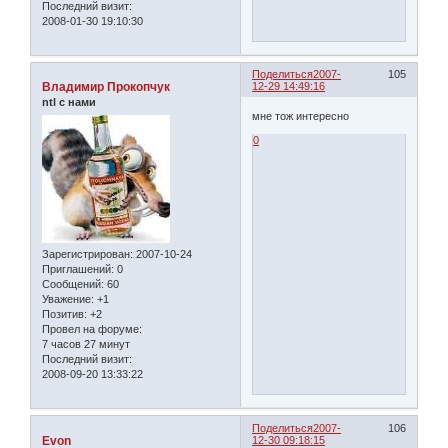
Последний визит:
2008-01-30 19:10:30
Поделиться
2007-
105
Владимир Прокопчук
12-29 14:49:16
ntl с нами
мне тож интересно
0
Зарегистрирован
: 2007-10-24
Приглашений:
0
Сообщений:
60
Уважение:
+1
Позитив:
+2
Провел на форуме:
7 часов 27 минут
Последний визит:
2008-09-20 13:33:22
Поделиться
2007-
106
Evon
12-30 09:18:15