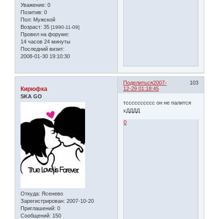
Уважение:
0
Позитив:
0
Пол:
Мужской
Возраст:
35
[1990-11-09]
Провел на форуме:
14 часов 24 минуты
Последний визит:
2008-01-30 19:10:30
Поделиться
2007-
103
Кирюфка
12-29 01:18:45
SKA GO
тсссссссссс он не палится
хДДДД
0
Откуда:
Ясенево
Зарегистрирован
: 2007-10-20
Приглашений:
0
Сообщений:
150