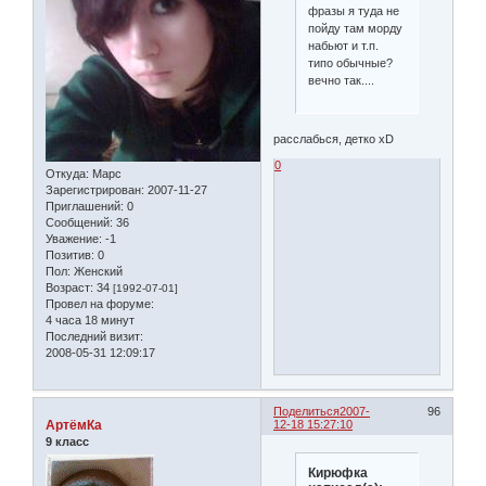
фразы я туда не
пойду там морду
набьют и т.п.
типо обычные?
вечно так....
расслабься, детко xD
0
Откуда:
Марс
Зарегистрирован
: 2007-11-27
Приглашений:
0
Сообщений:
36
Уважение:
-1
Позитив:
0
Пол:
Женский
Возраст:
34
[1992-07-01]
Провел на форуме:
4 часа 18 минут
Последний визит:
2008-05-31 12:09:17
Поделиться
2007-
96
АртёмКа
12-18 15:27:10
9 класс
Кирюфка