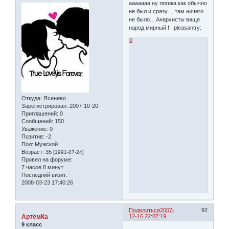
ааааааа ну логика как обычно
не был и сразу.... там ничего
не было... Анархисты ваще
народ мирный ! :pleasantry:
0
Откуда:
Ясенево
Зарегистрирован
: 2007-10-20
Приглашений:
0
Сообщений:
150
Уважение:
0
Позитив:
-2
Пол:
Мужской
Возраст:
35
[1991-07-24]
Провел на форуме:
7 часов 8 минут
Последний визит:
2008-03-23 17:40:26
Поделиться
2007-
92
АртёмКа
12-16 22:07:19
9 класс