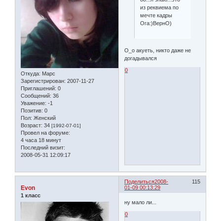
из реквиема по
мечте кадры
Ога:)ВернО)
О_о акуеть, никто даже не
догадывался
0
Откуда:
Марс
Зарегистрирован
: 2007-11-27
Приглашений:
0
Сообщений:
36
Уважение:
-1
Позитив:
0
Пол:
Женский
Возраст:
34
[1992-07-01]
Провел на форуме:
4 часа 18 минут
Последний визит:
2008-05-31 12:09:17
Поделиться
2008-
115
Evon
01-09 00:13:29
1 класс
ну мало ли...
0