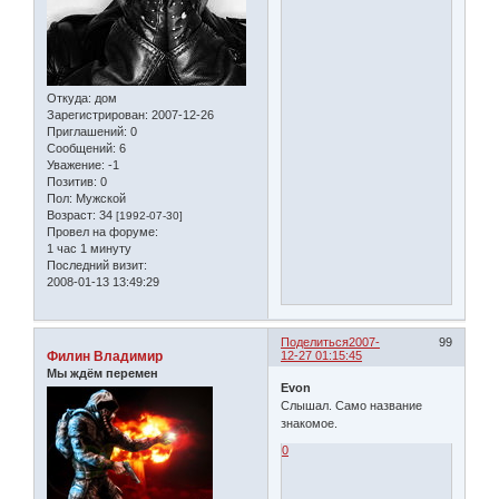
Откуда:
дом
Зарегистрирован
: 2007-12-26
Приглашений:
0
Сообщений:
6
Уважение:
-1
Позитив:
0
Пол:
Мужской
Возраст:
34
[1992-07-30]
Провел на форуме:
1 час 1 минуту
Последний визит:
2008-01-13 13:49:29
Поделиться
2007-
99
Филин Владимир
12-27 01:15:45
Мы ждём перемен
Evon
Слышал. Само название
знакомое.
0