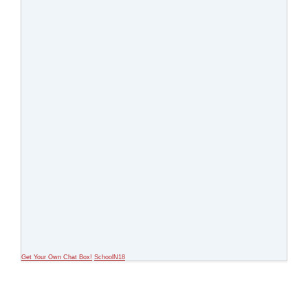
Get Your Own Chat Box!
SchoolN18