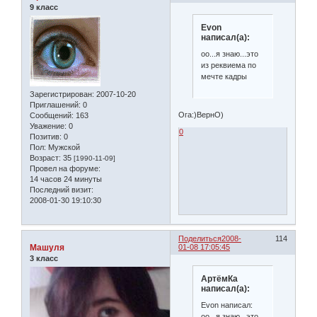
9 класс
Evon
написал(а):
оо...я знаю...это
из реквиема по
мечте кадры
Зарегистрирован
: 2007-10-20
Приглашений:
0
Ога:)ВернО)
Сообщений:
163
Уважение:
0
0
Позитив:
0
Пол:
Мужской
Возраст:
35
[1990-11-09]
Провел на форуме:
14 часов 24 минуты
Последний визит:
2008-01-30 19:10:30
Поделиться
2008-
114
Машуля
01-08 17:05:45
3 класс
АртёмКа
написал(а):
Evon написал:
оо...я знаю...это