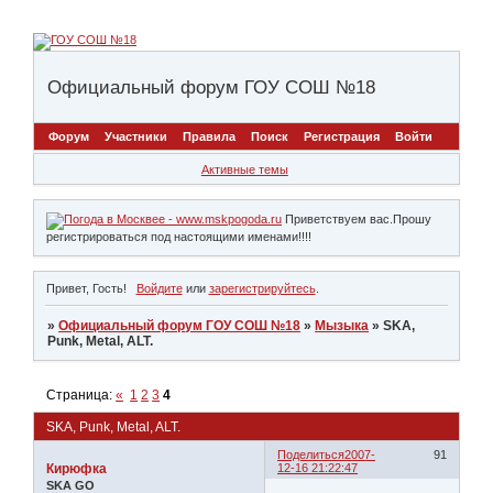
Официальный форум ГОУ СОШ №18
Форум
Участники
Правила
Поиск
Регистрация
Войти
Активные темы
Приветствуем вас.Прошу
регистрироваться под настоящими именами!!!!
Привет, Гость!
Войдите
или
зарегистрируйтесь
.
»
Официальный форум ГОУ СОШ №18
»
Мызыка
»
SKA,
Punk, Metal, ALT.
Страница:
«
1
2
3
4
SKA, Punk, Metal, ALT.
Поделиться
2007-
91
Кирюфка
12-16 21:22:47
SKA GO