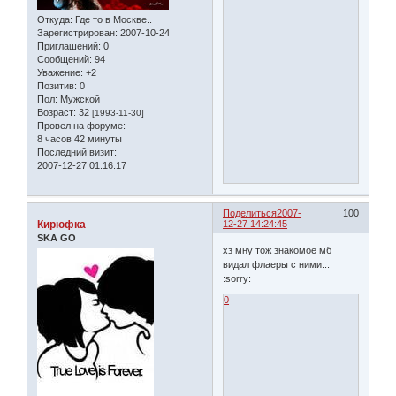
Откуда:
Где то в Москве..
Зарегистрирован
: 2007-10-24
Приглашений:
0
Сообщений:
94
Уважение:
+2
Позитив:
0
Пол:
Мужской
Возраст:
32
[1993-11-30]
Провел на форуме:
8 часов 42 минуты
Последний визит:
2007-12-27 01:16:17
Поделиться
2007-
100
Кирюфка
12-27 14:24:45
SKA GO
хз мну тож знакомое мб
видал флаеры с ними...
:sorry:
0