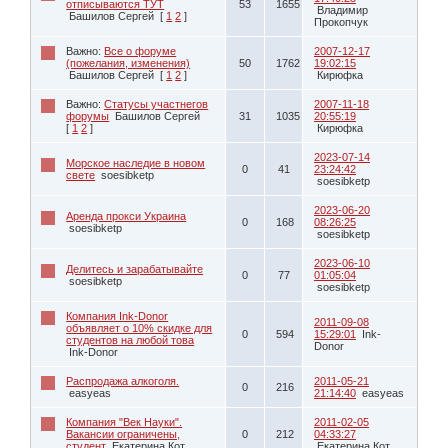
отписываются ТУТ
53
1655
Владимир
Башилов Сергей
[
1
2
]
Прокопчук
Важно:
Все о форуме
2007-12-17
(пожелания, изменения)
50
1762
19:02:15
Башилов Сергей
[
1
2
]
Кирюфка
Важно:
Статусы участнегов
2007-11-18
форумы
Башилов Сергей
31
1035
20:55:19
[
1
2
]
Кирюфка
2023-07-14
Морское наследие в новом
0
41
23:24:42
свете
soesibketp
soesibketp
2023-06-20
Аренда прокси Украина
0
168
08:26:25
soesibketp
soesibketp
2023-06-10
Делитесь и зарабатывайте
0
77
01:05:04
soesibketp
soesibketp
Компания Ink-Donor
2011-09-08
объявляет о 10% скидке для
0
594
15:29:01
Ink-
студентов на любой това
Donor
Ink-Donor
Распродажа алкоголя.
2011-05-21
0
216
easyeas
21:14:40
easyeas
Компания "Век Науки".
2011-02-05
Вакансии ограничены,
0
212
04:33:27
студент
Екатерина Кот
Екатерина Кот