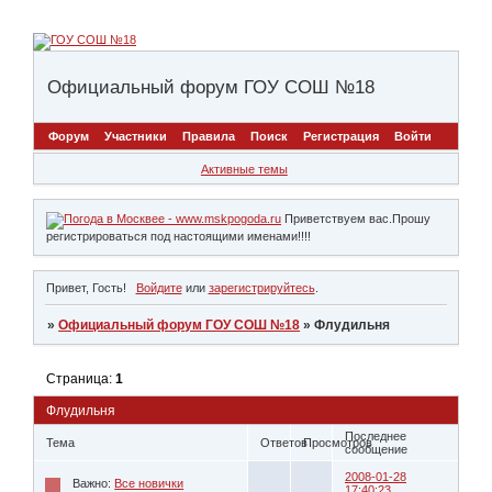
Официальный форум ГОУ СОШ №18
Форум
Участники
Правила
Поиск
Регистрация
Войти
Активные темы
Приветствуем вас.Прошу
регистрироваться под настоящими именами!!!!
Привет, Гость!
Войдите
или
зарегистрируйтесь
.
»
Официальный форум ГОУ СОШ №18
»
Флудильня
Страница:
1
Флудильня
Последнее
Тема
Ответов
Просмотров
сообщение
2008-01-28
Важно:
Все новички
17:40:23