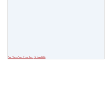
Get Your Own Chat Box!
SchoolN18