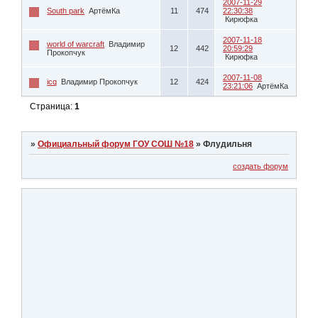
2007-11-29
South park
АртёмКа
11
474
22:30:38
Кирюфка
2007-11-18
world of warcraft
Владимир
12
442
20:59:29
Прокопчук
Кирюфка
2007-11-08
icq
Владимир Прокопчук
12
424
23:21:06
АртёмКа
Страница:
1
»
Официальный форум ГОУ СОШ №18
»
Флудильня
создать форум