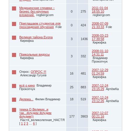
Медицинские справки –
2011-01-04
бизнес без крупных
0
275
18:55:10
вложений.
regbergcom
regbergcom
Приглашаем студентов для
2008-07-09
0
424
прохождения обучения
Fole
21:33:33
Fole
2008-03-23
Великая тайона Evona
3
1436
17:39:58
Кирюфка
Кирюфка
2008-01-10
Прикольные видосы
14:31:11
3
332
Кирюфка
Владимир
Прокопчук
2007-12-29
Опрос:
ОПРОС !!!
16
481
01:24:59
Александр Гугуев
Кирюфка
всё о кино
Владимир
2007-12-24
25
883
Прокопчук
23:15:29
АртёмКа
2007-12-24
Дилема...
Филин Владимир
18
519
23:12:26
АртёмКа
темка О Великих..и
так...флудим флудим
2007-12-07
флудим))
177
3903
00:21:16
Настя_великолепная_НАСТЯ
Кирюфка
[
1
2
3
…
6
]